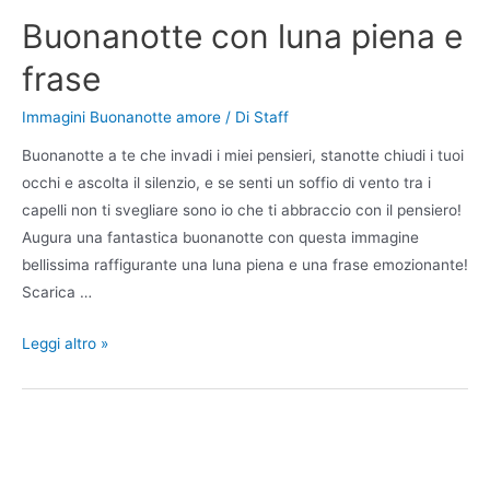
Buonanotte con luna piena e
frase
Immagini Buonanotte amore
/ Di
Staff
Buonanotte a te che invadi i miei pensieri, stanotte chiudi i tuoi
occhi e ascolta il silenzio, e se senti un soffio di vento tra i
capelli non ti svegliare sono io che ti abbraccio con il pensiero!
Augura una fantastica buonanotte con questa immagine
bellissima raffigurante una luna piena e una frase emozionante!
Scarica …
Buonanotte
Leggi altro »
con
luna
piena
e
frase