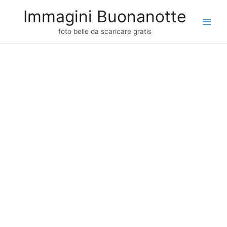
Vai
Immagini Buonanotte
al
Main
contenuto
foto belle da scaricare gratis
Men