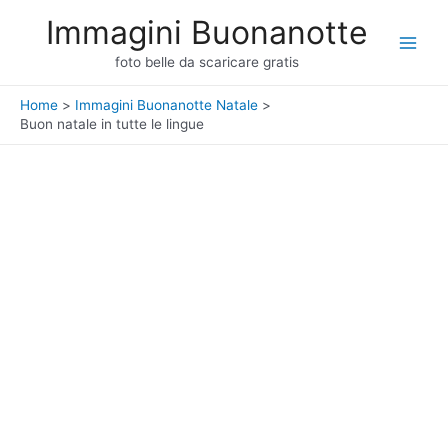
Vai
Immagini Buonanotte
al
Main
contenuto
foto belle da scaricare gratis
Men
Home
Immagini Buonanotte Natale
Buon natale in tutte le lingue