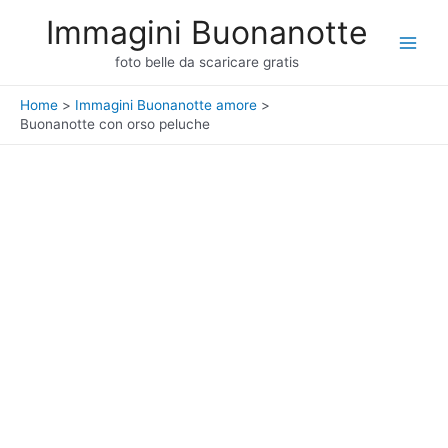
Vai
Immagini Buonanotte
al
Main
contenuto
foto belle da scaricare gratis
Men
Home
Immagini Buonanotte amore
Buonanotte con orso peluche