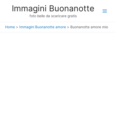
Vai
Immagini Buonanotte
al
Main
contenuto
foto belle da scaricare gratis
Men
Home
Immagini Buonanotte amore
Buonanotte amore mio