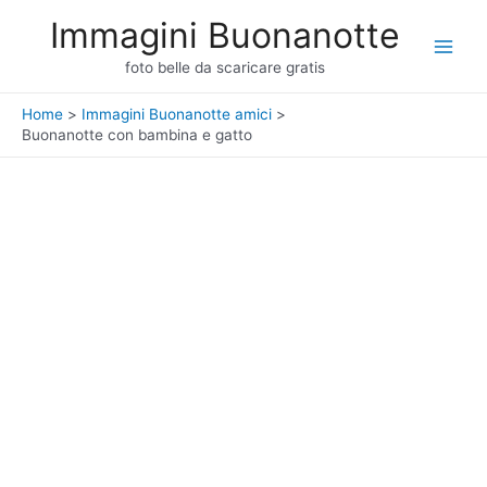
Vai
Immagini Buonanotte
al
Main
contenuto
foto belle da scaricare gratis
Men
Home
Immagini Buonanotte amici
Buonanotte con bambina e gatto